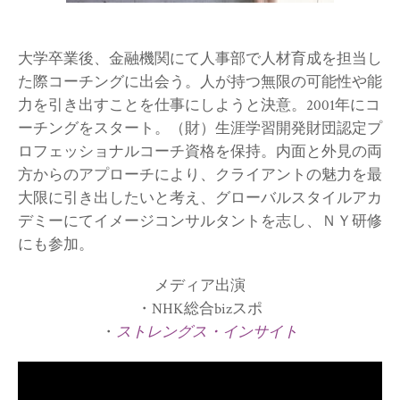
大学卒業後、金融機関にて人事部で人材育成を担当し
た際コーチングに出会う。人が持つ無限の可能性や能
力を引き出すことを仕事にしようと決意。2001年にコ
ーチングをスタート。（財）生涯学習開発財団認定プ
ロフェッショナルコーチ資格を保持。内面と外見の両
方からのアプローチにより、クライアントの魅力を最
大限に引き出したいと考え、グローバルスタイルアカ
デミーにてイメージコンサルタントを志し、ＮＹ研修
にも参加。
メディア出演
・NHK総合bizスポ
・
ストレングス・インサイト